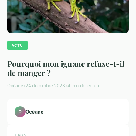
ACTU
Pourquoi mon iguane refuse-t-il
de manger ?
Océane
•
24 décembre 2023
•
4 min de lecture
Océane
O
TAGS